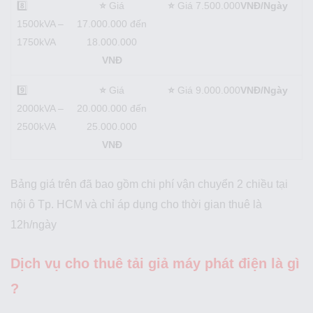
8️⃣
⭐
Giá
⭐
Giá 7.500.000
VNĐ/Ngày
1500kVA –
17.000.000 đến
1750kVA
18.000.000
VNĐ
9️⃣
⭐
Giá
⭐
Giá 9.000.000
VNĐ/Ngày
2000kVA –
20.000.000 đến
2500kVA
25.000.000
VNĐ
Bảng giá trên đã bao gồm chi phí vận chuyển 2 chiều tại
nội ô Tp. HCM và c
hỉ áp dụng cho thời gian thuê là
12h/ngày
Dịch vụ cho thuê tải giả máy phát điện là gì
?