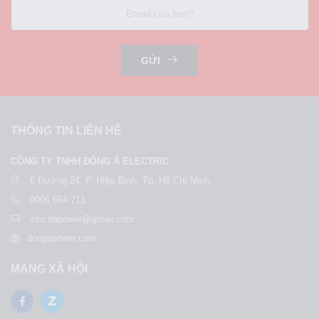
GỬI
THÔNG TIN LIÊN HỆ
CÔNG TY TNHH ĐÔNG Á ELECTRIC
6 Đường 24, P. Hiệp Bình, Tp. Hồ Chí Minh
0906 664 711
info.dapower@gmail.com
dongapower.com
MẠNG XÃ HỘI