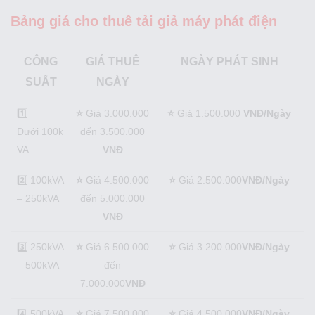
Bảng giá cho thuê tải giả máy phát điện
CÔNG
GIÁ THUÊ
NGÀY PHÁT SINH
SUẤT
NGÀY
1️⃣
⭐
Giá 3.000.000
⭐
Giá 1.500.000
VNĐ/Ngày
Dưới 100k
đến 3.500.000
VA
VNĐ
2️⃣ 100kVA
⭐
Giá 4.500.000
⭐
Giá 2.500.000
VNĐ/Ngày
– 250kVA
đến 5.000.000
VNĐ
3️⃣ 250kVA
⭐
Giá 6.500.000
⭐
Giá 3.200.000
VNĐ/Ngày
– 500kVA
đến
7.000.000
VNĐ
4️⃣ 500kVA
⭐
Giá 7.500.000
⭐
Giá 4.500.000
VNĐ/Ngày