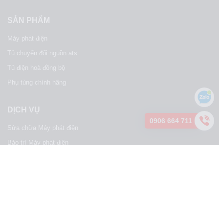
SẢN PHẨM
Máy phát điện
Tủ chuyển đổi nguồn ats
Tủ điện hoà đồng bộ
Phụ tùng chính hãng
DỊCH VỤ
0906 664 711
Sửa chữa Máy phát điện
Bảo trì Máy phát điện
Cho thuê Máy phát điện
Cho Thuê Bộ Tải Giả
Thu mua Máy phát điện cũ
FACEBOOK