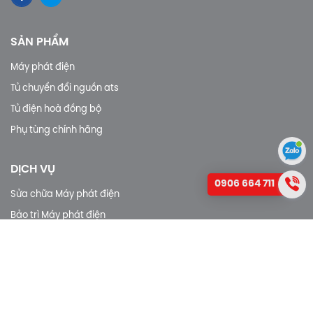
THÔNG TIN LIÊN HỆ
CÔNG TY TNHH ĐÔNG Á ELECTRIC
6 Đường 24, P. Hiệp Bình, Tp. Hồ Chí Minh
0906 664 711
info.dapower@gmail.com
dongapower.com
MẠNG XÃ HỘI
0906 664 711
SẢN PHẨM
Máy phát điện
Tủ chuyển đổi nguồn ats
Tủ điện hoà đồng bộ