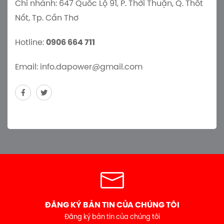
Cho thuê máy phát điện
Công ty thu mua thanh lý máy
phát điện cũ
CÔNG TY TNHH ĐÔNG Á ELECTRIC
Địa chỉ: Số 6 Đường 24, P. Hiệp Bình Chánh, Tp.
Thủ Đức, Tp. HCM
Chi nhánh: 647 Quốc Lộ 91, P. Thới Thuận, Q. Thốt
Nốt, Tp. Cần Thơ
Hotline:
0906 664 711
Email: info.dapower@gmail.com