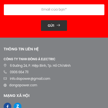
ĐĂNG KÝ BẢN TIN CỦA CHÚNG TÔI
Đăng ký bản tin của chúng tôi
GỬI