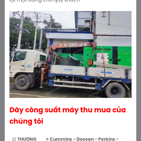
lại mặt bằng cho quý khách
Dãy công suất máy thu mua của
chúng tôi
☑️
THƯƠNG
⭐ Cummins - Doosan - Perkins -