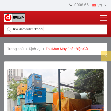
0906 664 711
in
VN
Tìm kiếm với từ khóa
Trang chủ
Dịch vụ
Thu Mua Máy Phát Điện Cũ