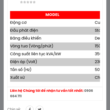
⭐⭐⭐⭐⭐
MODEL
Động cơ
Cummins
Đầu phát điện
Stamfor
Bảng điều khiển
Deepse
Vòng tua (Vòng/phút)
1500
Công suất liên tục kVA/kW
350/28
Điện áp (Volt)
230/40
Tần số (Hz)
50
Xuất xứ
China -
Liên hệ Chúng tôi để nhận tư vấn tốt nhất:
0906
664 711
Chia sẻ: