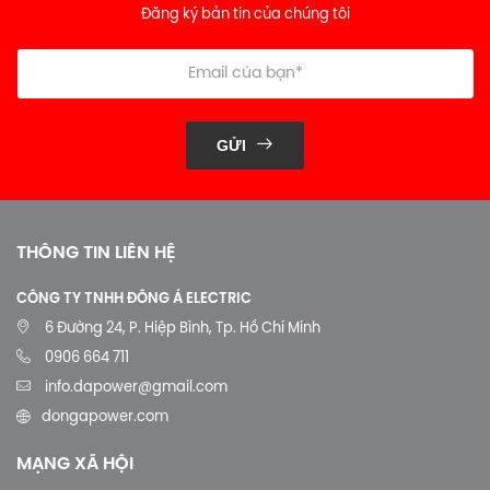
Đăng ký bản tin của chúng tôi
GỬI
THÔNG TIN LIÊN HỆ
CÔNG TY TNHH ĐÔNG Á ELECTRIC
6 Đường 24, P. Hiệp Bình, Tp. Hồ Chí Minh
0906 664 711
info.dapower@gmail.com
dongapower.com
MẠNG XÃ HỘI