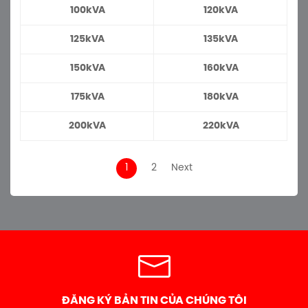
100kVA
120kVA
125kVA
135kVA
150kVA
160kVA
175kVA
180kVA
200kVA
220kVA
1
2
Next
ĐĂNG KÝ BẢN TIN CỦA CHÚNG TÔI