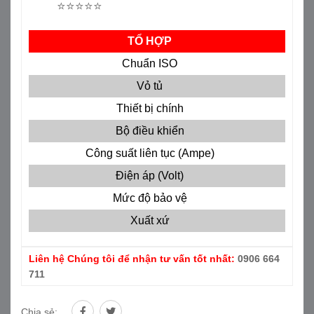
⭐⭐⭐⭐⭐
TỔ HỢP
Chuẩn ISO
Vỏ tủ
Thiết bị chính
Bộ điều khiển
AT
Công suất liên tục (Ampe)
Điện áp (Volt)
Mức độ bảo vệ
Xuất xứ
Liên hệ Chúng tôi để nhận tư vấn tốt nhất:
0906 664
711
Chia sẻ: