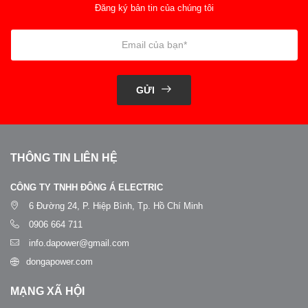
Đăng ký bản tin của chúng tôi
GỬI
THÔNG TIN LIÊN HỆ
CÔNG TY TNHH ĐÔNG Á ELECTRIC
6 Đường 24, P. Hiệp Bình, Tp. Hồ Chí Minh
0906 664 711
info.dapower@gmail.com
dongapower.com
MẠNG XÃ HỘI