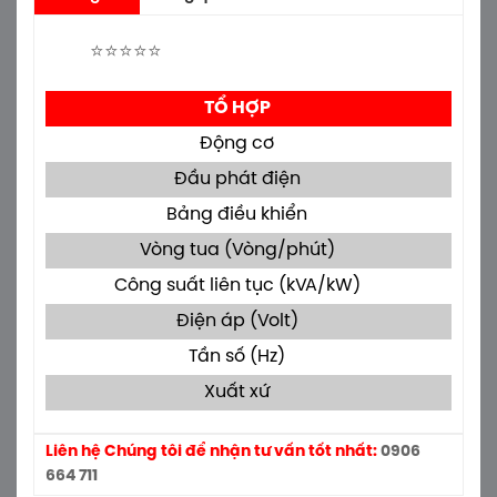
⭐⭐⭐⭐⭐
TỔ HỢP
Động cơ
Đầu phát điện
Bảng điều khiển
Dee
Vòng tua (Vòng/phút)
Công suất liên tục (kVA/kW)
Điện áp (Volt)
Tần số (Hz)
Xuất xứ
Liên hệ Chúng tôi để nhận tư vấn tốt nhất:
0906
664 711