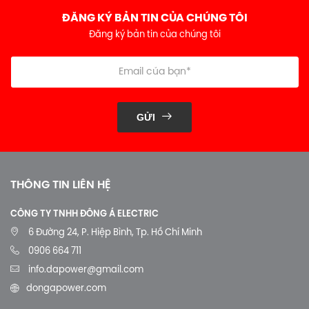
ĐĂNG KÝ BẢN TIN CỦA CHÚNG TÔI
Đăng ký bản tin của chúng tôi
GỬI
THÔNG TIN LIÊN HỆ
CÔNG TY TNHH ĐÔNG Á ELECTRIC
6 Đường 24, P. Hiệp Bình, Tp. Hồ Chí Minh
0906 664 711
info.dapower@gmail.com
dongapower.com