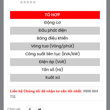
⭐⭐⭐⭐⭐
TỔ HỢP
Động cơ
Đầu phát điện
Bảng điều khiển
Dee
Vòng tua (Vòng/phút)
Công suất liên tục (kVA/kW)
Điện áp (Volt)
Tần số (Hz)
Xuất xứ
Liên hệ Chúng tôi để nhận tư vấn tốt nhất:
0906 664
711
Chia sẻ: