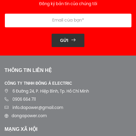
Đăng ký bản tin của chúng tôi
GỬI
THÔNG TIN LIÊN HỆ
CÔNG TY TNHH ĐÔNG Á ELECTRIC
6 Đường 24, P. Hiệp Bình, Tp. Hồ Chí Minh
0906 664 711
info.dapower@gmail.com
dongapower.com
MẠNG XÃ HỘI