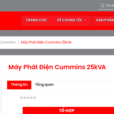
TRANG CHỦ
VỀ CHÚNG TÔI
SẢN PHẨ
n Cummins
Máy Phát Điện Cummins 25kVA
Máy Phát Điện Cummins 25kVA
Thông tin
Tổng quan
⭐⭐⭐⭐⭐
TỔ HỢP