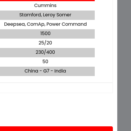
Cummins
Stamford, Leroy Somer
Deepsea, ComAp, Power Command
1500
25/20
230/400
50
China - G7 - India