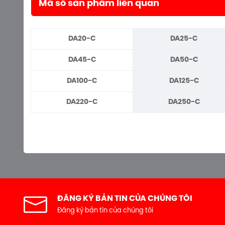
Mã số sản phẩm liên quan
DA20-C
DA25-C
DA45-C
DA50-C
DA100-C
DA125-C
DA220-C
DA250-C
ĐĂNG KÝ BẢN TIN CỦA CHÚNG TÔI
Đăng ký bản tin của chúng tôi