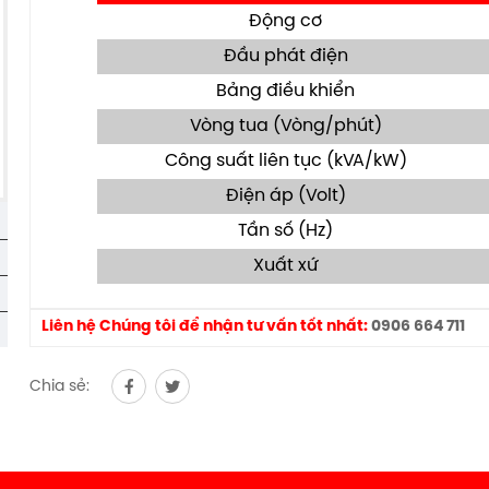
Động cơ
Đầu phát điện
Bảng điều khiển
Vòng tua (Vòng/phút)
Công suất liên tục (kVA/kW)
Điện áp (Volt)
Tần số (Hz)
Xuất xứ
Liên hệ Chúng tôi để nhận tư vấn tốt nhất:
0906 664 711
Chia sẻ: