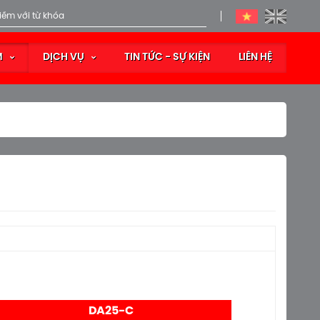
M
DỊCH VỤ
TIN TỨC - SỰ KIỆN
LIÊN HỆ
DA25-C